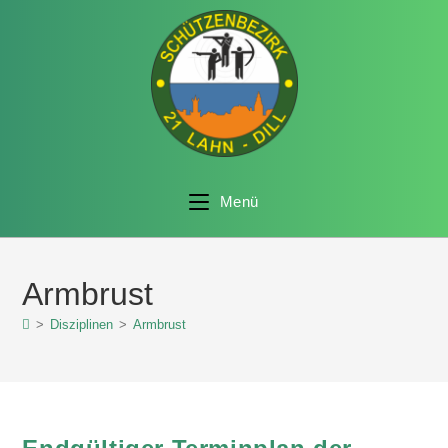
Menü
Armbrust
>
Disziplinen
>
Armbrust