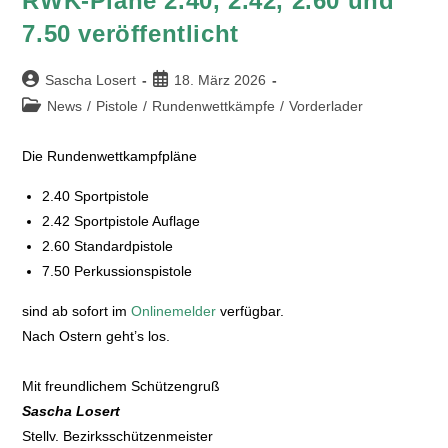
RWK-Pläne 2.40, 2.42, 2.60 und
7.50 veröffentlicht
Sascha Losert
18. März 2026
News
/
Pistole
/
Rundenwettkämpfe
/
Vorderlader
Die Rundenwettkampfpläne
2.40 Sportpistole
2.42 Sportpistole Auflage
2.60 Standardpistole
7.50 Perkussionspistole
sind ab sofort im
Onlinemelder
verfügbar.
Nach Ostern geht’s los.
Mit freundlichem Schützengruß
Sascha Losert
Stellv. Bezirksschützenmeister