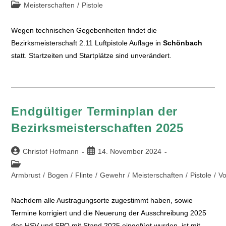
Meisterschaften
/
Pistole
Wegen technischen Gegebenheiten findet die
Bezirksmeisterschaft 2.11 Luftpistole Auflage in
Schönbach
statt. Startzeiten und Startplätze sind unverändert.
Endgültiger Terminplan der
Bezirksmeisterschaften 2025
Christof Hofmann
14. November 2024
Armbrust
/
Bogen
/
Flinte
/
Gewehr
/
Meisterschaften
/
Pistole
/
Vo
Nachdem alle Austragungsorte zugestimmt haben, sowie
Termine korrigiert und die Neuerung der Ausschreibung 2025
des HSV und SPO mit Stand 2025 eingefügt wurden, ist mit