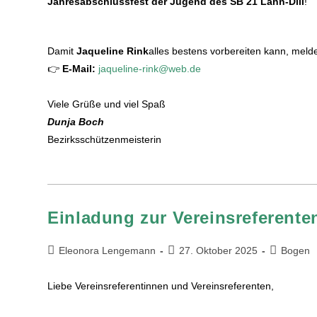
Jahresabschlussfest der Jugend des SB 21 Lahn-Dill
!
Damit
Jaqueline Rink
alles bestens vorbereiten kann, melde
👉
E-Mail:
jaqueline-rink@web.de
Viele Grüße und viel Spaß
Dunja Boch
Bezirksschützenmeisterin
Einladung zur Vereinsreferen
Eleonora Lengemann
27. Oktober 2025
Bogen
Liebe Vereinsreferentinnen und Vereinsreferenten,