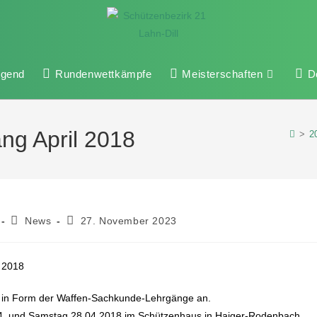
ugend
Rundenwettkämpfe
Meisterschaften
D
ng April 2018
>
2
News
27. November 2023
ung in Form der Waffen-Sachkunde-Lehrgänge an.
04. und Samstag 28.04.2018 im Schützenhaus in Haiger-Rodenbach