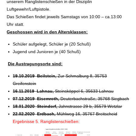
unserem Ranglistenschießen in der Disziplin
Luftgewehr/Luftpistole.
Das Schießen findet jeweils Samstags von 10:00 – ca.13:00
Uhr statt.
Geschossen wird in den Altersklassen:
Schüler aufgelegt, Schüler je (20 Schuß)
Jugend und Junioren je (40 Schuß)
Die Austragungsorte sind:
19.10.2019 Beilstein,
Zur Schmalburg 8, 35753
Greifenstein
16.11.2019 Lahnau,
Steinsköppel 6, 35633 Lahnau
07.12.2019 Eisemroth,
Deuterbachstraße, 35768 Siegbach
18.
01.2020 Steindorf,
Jahnstrasse 29 b, 35579 Wetzlar
22.02.2020 Erdbach,
Mühlweg 16, 35767 Breitscheid
Ergebnisse 5. Ranglistenschießen: