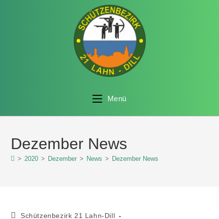
Menü
Dezember News
>
2020
>
Dezember
>
News
>
Dezember News
Schützenbezirk 21 Lahn-Dill