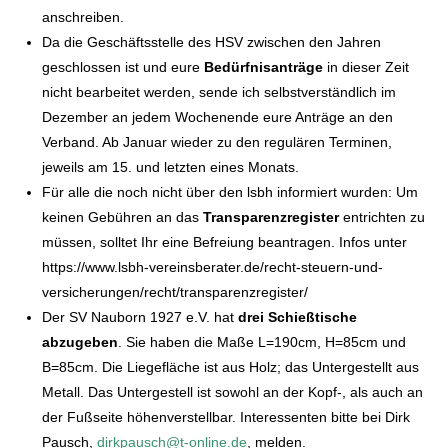
anschreiben.
Da die Geschäftsstelle des HSV zwischen den Jahren
geschlossen ist und eure
Bedürfnisanträge
in dieser Zeit
nicht bearbeitet werden, sende ich selbstverständlich im
Dezember an jedem Wochenende eure Anträge an den
Verband. Ab Januar wieder zu den regulären Terminen,
jeweils am 15. und letzten eines Monats.
Für alle die noch nicht über den lsbh informiert wurden: Um
keinen Gebühren an das
Transparenzregister
entrichten zu
müssen, solltet Ihr eine Befreiung beantragen. Infos unter
https://www.lsbh-vereinsberater.de/recht-steuern-und-
versicherungen/recht/transparenzregister/
Der SV Nauborn 1927 e.V. hat
drei Schießtische
abzugeben
. Sie haben die Maße L=190cm, H=85cm und
B=85cm. Die Liegefläche ist aus Holz; das Untergestellt aus
Metall. Das Untergestell ist sowohl an der Kopf-, als auch an
der Fußseite höhenverstellbar. Interessenten bitte bei Dirk
Pausch,
dirkpausch@t-online.de
, melden.