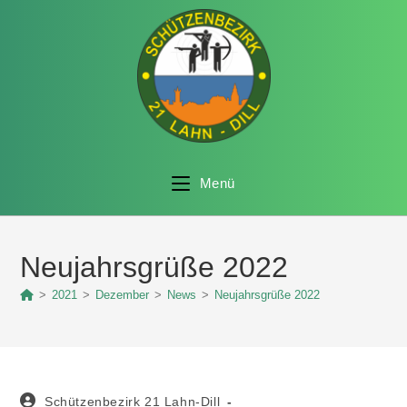
Menü
Neujahrsgrüße 2022
>
2021
>
Dezember
>
News
>
Neujahrsgrüße 2022
Schützenbezirk 21 Lahn-Dill