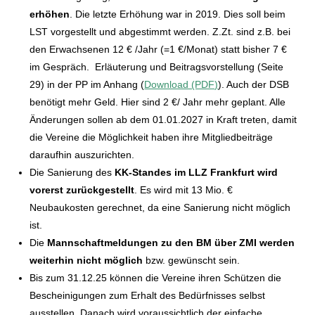
erhöhen
. Die letzte Erhöhung war in 2019. Dies soll beim
LST vorgestellt und abgestimmt werden. Z.Zt. sind z.B. bei
den Erwachsenen 12 € /Jahr (=1 €/Monat) statt bisher 7 €
im Gespräch. Erläuterung und Beitragsvorstellung (Seite
29) in der PP im Anhang (
Download (PDF)
). Auch der DSB
benötigt mehr Geld. Hier sind 2 €/ Jahr mehr geplant. Alle
Änderungen sollen ab dem 01.01.2027 in Kraft treten, damit
die Vereine die Möglichkeit haben ihre Mitgliedbeiträge
daraufhin auszurichten.
Die Sanierung des
KK-Standes im LLZ Frankfurt wird
vorerst zurückgestellt
. Es wird mit 13 Mio. €
Neubaukosten gerechnet, da eine Sanierung nicht möglich
ist.
Die
Mannschaftmeldungen zu den BM über ZMI werden
weiterhin nicht möglich
bzw. gewünscht sein.
Bis zum 31.12.25 können die Vereine ihren Schützen die
Bescheinigungen zum Erhalt des Bedürfnisses selbst
ausstellen. Danach wird voraussichtlich der einfache