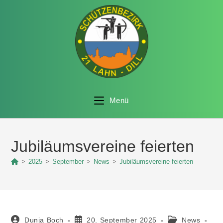
Menü
Jubiläumsvereine feierten
>
2025
>
September
>
News
>
Jubiläumsvereine feierten
Dunja Boch
20. September 2025
News