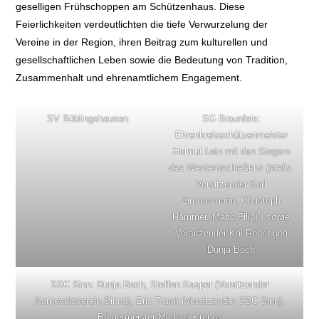
geselligen Frühschoppen am Schützenhaus. Diese
Feierlichkeiten verdeutlichten die tiefe Verwurzelung der
Vereine in der Region, ihren Beitrag zum kulturellen und
gesellschaftlichen Leben sowie die Bedeutung von Tradition,
Zusammenhalt und ehrenamtlichem Engagement.
SV Büblingshausen
SG Braunfels:
Ehrenkreisschützenmeister
Helmut Lein mit den Siegern
des Westernschießens (stellv.
Vorsitzender Karl
Zimmermann, Christoph
Hammer, Mario Filic) ) sowie
Vorsitzender Kai Röder und
Dunja Boch
SSC Sinn: Dunja Boch, Steffen Kasper (Vorsitzender
Karnevalsverein Sinns), Eric Trunk (Vorsitzender SSC Sinn),
Bürgermeister Michael Krenos