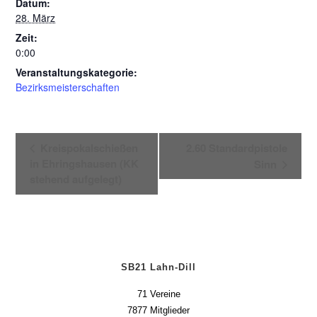
Datum:
28. März
Zeit:
0:00
Veranstaltungskategorie:
Bezirksmeisterschaften
V
Kreispokalschießen
2.60 Standardpistole
e
in Ehringshausen (KK
Sinn
r
stehend aufgelegt)
a
n
s
t
a
SB21 Lahn-Dill
l
71 Vereine
t
7877 Mitglieder