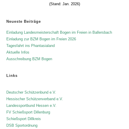
u
(Stand: Jan. 2026)
n
g
-
Neueste Beiträge
N
Einladung Landesmeisterschaft Bogen im Freien in Ballersbach
a
Einladung zur BZM Bogen im Freien 2026
v
Tagesfahrt ins Phantasialand
i
Aktuelle Infos
g
Ausschreibung BZM Bogen
a
t
Links
i
o
Deutscher Schützenbund e.V.
n
Hessischer Schützenverband e.V.
Landessportbund Hessen e.V.
FV Schießsport Dillenburg
Schießsport Dillkreis
DSB Sportordnung