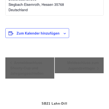
Siegbach-Eisemroth
,
Hessen
35768
Deutschland
Zum Kalender hinzufügen
V
Anmeldeschluss
Meldeschluss zum
e
Shooty-Cup und
Jugendzeltlager
r
Jahrgangsschießen
a
n
s
t
a
SB21 Lahn-Dill
l