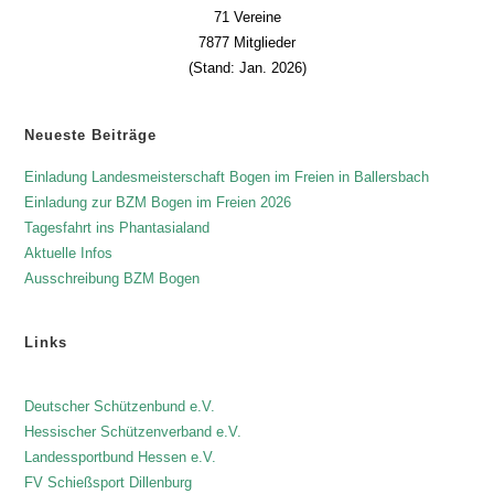
71 Vereine
t
7877 Mitglieder
u
(Stand: Jan. 2026)
n
g
-
Neueste Beiträge
N
Einladung Landesmeisterschaft Bogen im Freien in Ballersbach
a
Einladung zur BZM Bogen im Freien 2026
v
Tagesfahrt ins Phantasialand
i
Aktuelle Infos
g
Ausschreibung BZM Bogen
a
t
Links
i
o
Deutscher Schützenbund e.V.
n
Hessischer Schützenverband e.V.
Landessportbund Hessen e.V.
FV Schießsport Dillenburg