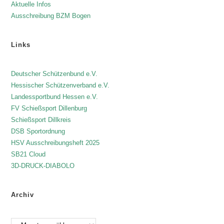
i
Aktuelle Infos
g
Ausschreibung BZM Bogen
a
t
Links
i
o
Deutscher Schützenbund e.V.
n
Hessischer Schützenverband e.V.
Landessportbund Hessen e.V.
FV Schießsport Dillenburg
Schießsport Dillkreis
DSB Sportordnung
HSV Ausschreibungsheft 2025
SB21 Cloud
3D-DRUCK-DIABOLO
Archiv