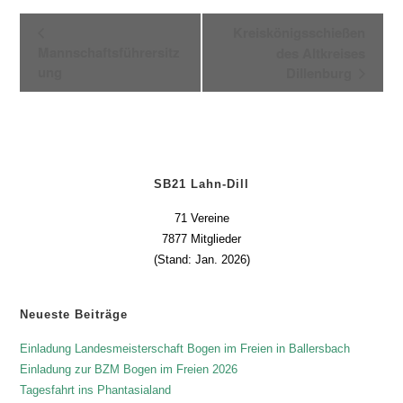
V
Kreiskönigsschießen
e
Mannschaftsführersitz
des Altkreises
r
ung
Dillenburg
a
n
s
t
a
SB21 Lahn-Dill
l
71 Vereine
t
7877 Mitglieder
u
(Stand: Jan. 2026)
n
g
-
Neueste Beiträge
N
Einladung Landesmeisterschaft Bogen im Freien in Ballersbach
a
Einladung zur BZM Bogen im Freien 2026
v
Tagesfahrt ins Phantasialand