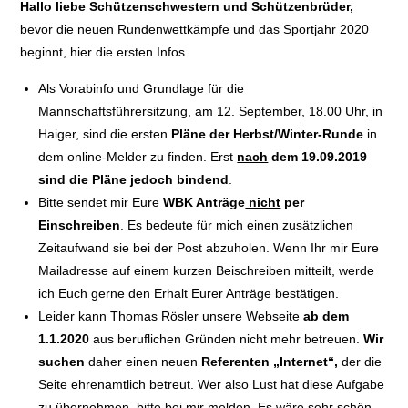
Hallo liebe Schützenschwestern und Schützenbrüder,
bevor die neuen Rundenwettkämpfe und das Sportjahr 2020
beginnt, hier die ersten Infos.
Als Vorabinfo und Grundlage für die
Mannschaftsführersitzung, am 12. September, 18.00 Uhr, in
Haiger, sind die ersten
Pläne der Herbst/Winter-Runde
in
dem online-Melder zu finden. Erst
nach
dem 19.09.2019
sind die Pläne jedoch bindend
.
Bitte sendet mir Eure
WBK Anträge
nicht
per
Einschreiben
. Es bedeute für mich einen zusätzlichen
Zeitaufwand sie bei der Post abzuholen. Wenn Ihr mir Eure
Mailadresse auf einem kurzen Beischreiben mitteilt, werde
ich Euch gerne den Erhalt Eurer Anträge bestätigen.
Leider kann Thomas Rösler unsere Webseite
ab dem
1.1.2020
aus beruflichen Gründen nicht mehr betreuen.
Wir
suchen
daher einen neuen
Referenten „Internet“,
der die
Seite ehrenamtlich betreut. Wer also Lust hat diese Aufgabe
zu übernehmen, bitte bei mir melden. Es wäre sehr schön,