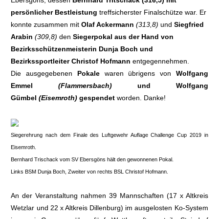
Ebersgöns, dessen
Bernhard Tritschack (316,5) mit
persönlicher Bestleistung
treffsicherster Finalschütze war. Er
konnte zusammen mit
Olaf Ackermann
(313,8)
und
Siegfried
Arabin
(309,8)
den
Siegerpokal aus der Hand von
Bezirksschützenmeisterin Dunja Boch und
Bezirkssportleiter Christof Hofmann
entgegennehmen.
Die ausgegebenen
Pokale
waren übrigens von
Wolfgang
Emmel
(Flammersbach)
und Wolfgang
Gümbel
(Eisemroth)
gespendet
worden. Danke!
Siegerehrung nach dem Finale des Luftgewehr Auflage Challenge Cup 2019 in
Eisemroth.
Bernhard Trischack vom SV Ebersgöns hält den gewonnenen Pokal.
Links BSM Dunja Boch, Zweiter von rechts BSL Christof Hofmann.
An der Veranstaltung nahmen 39 Mannschaften (17 x Altkreis
Wetzlar und 22 x Altkreis Dillenburg) im ausgelosten Ko-System