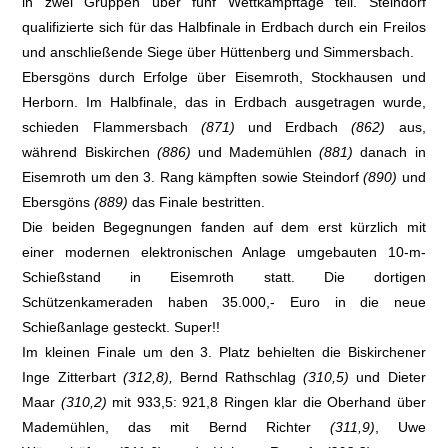
in zwei Gruppen über fünf Wettkampftage teil. Steindorf
qualifizierte sich für das Halbfinale in Erdbach durch ein Freilos
und anschließende Siege über Hüttenberg und Simmersbach.
Ebersgöns durch Erfolge über Eisemroth, Stockhausen und
Herborn. Im Halbfinale, das in Erdbach ausgetragen wurde,
schieden Flammersbach
(871)
und Erdbach
(862)
aus,
während Biskirchen
(886)
und Mademühlen
(881)
danach in
Eisemroth um den 3. Rang kämpften sowie Steindorf
(890)
und
Ebersgöns
(889)
das Finale bestritten.
Die beiden Begegnungen fanden auf dem erst kürzlich mit
einer modernen elektronischen Anlage umgebauten 10-m-
Schießstand in Eisemroth statt. Die dortigen
Schützenkameraden haben 35.000,- Euro in die neue
Schießanlage gesteckt. Super!!
Im kleinen Finale um den 3. Platz behielten die Biskirchener
Inge Zitterbart
(312,8),
Bernd Rathschlag
(310,5)
und Dieter
Maar
(310,2)
mit 933,5: 921,8 Ringen klar die Oberhand über
Mademühlen, das mit Bernd Richter
(311,9)
, Uwe