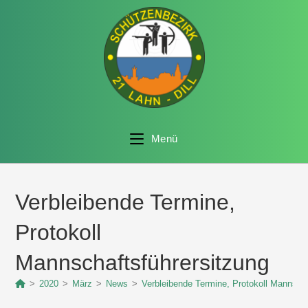
Menü
Verbleibende Termine,
Protokoll
Mannschaftsführersitzung
>
2020
>
März
>
News
>
Verbleibende Termine, Protokoll Mannscha