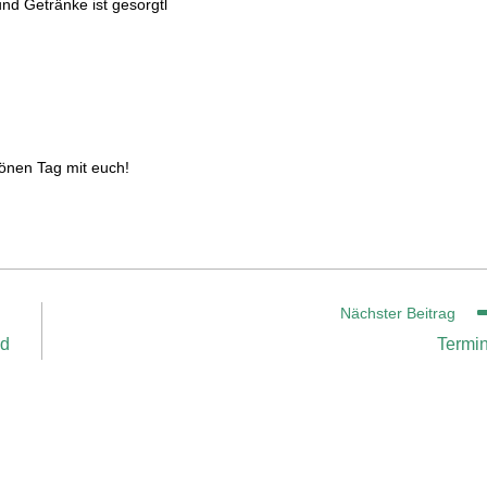
nd Getränke ist gesorgtl
önen Tag mit euch!
Nächster Beitrag
nd
Termi