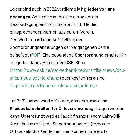
Leider sind auch in 2022 verdiente
Mitglieder von uns
gegangen
. An diese möchte ich gerne bei der
Bezirkstagung erinnern. Sendet mir bitte die
entsprechenden Namen aus eurem Verein.
Des Weiteren ist eine Aufstellung der
Sportordnungsänderungen der vergangenen Jahre
beigefügt (
PDF
). Eine gebundene
Sportordnung
erhaltet Ihr
nun jedes Jahr z.B. über den DSB-Shop
(
https://www.dsb.de/der-verband/news/artikel/news/dsb-
shop-neue-sportordnung
) oder kostenfrei online
https://dsb.de/fileadmin/dsb/sportordnung/
Für 2023 haben wir die Zusage, dass erstmalig ein
Kreispokalschießen für Ortsvereine
ausgetragen werden
kann. Unterstützt wird es (auch finanziell) vom Lahn-Dill-
Kreis. An ihm soll jede Siegermannschaft (m/w) der
Ortspokalschießen teilnehmen können. Eine erste