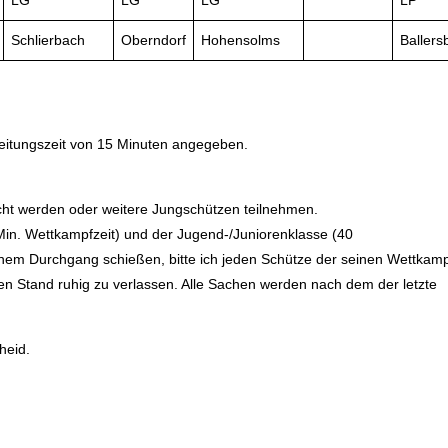
LG
LG
LG
LP
Schlierbach
Oberndorf
Hohensolms
Ballers
eitungszeit von 15 Minuten angegeben.
cht werden oder weitere Jungschützen teilnehmen.
in. Wettkampfzeit) und der Jugend-/Juniorenklasse (40
em Durchgang schießen, bitte ich jeden Schütze der seinen Wettkam
en Stand ruhig zu verlassen. Alle Sachen werden nach dem der letzte
heid.