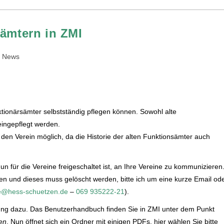
sämtern in ZMI
News
nktionärsämter selbstständig pflegen können. Sowohl alte
ingepflegt werden.
 den Verein möglich, da die Historie der alten Funktionsämter auch
un für die Vereine freigeschaltet ist, an Ihre Vereine zu kommunizieren
den und dieses muss gelöscht werden, bitte ich um eine kurze Email od
e@hess-schuetzen.de
–
069 935222-21
).
itung dazu. Das Benutzerhandbuch finden Sie in ZMI unter dem Punkt
en
. Nun öffnet sich ein Ordner mit einigen PDFs, hier wählen Sie bitte