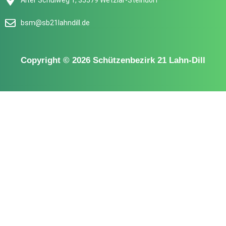
Alter Schulweg 1, 35579 Wetzlar-Steindorf
bsm@sb21lahndill.de
Copyright © 2026 Schützenbezirk 21 Lahn-Dill