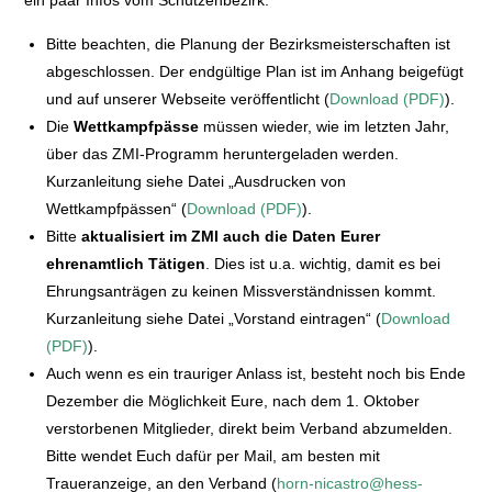
ein paar Infos vom Schützenbezirk.
Bitte beachten, die Planung der Bezirksmeisterschaften ist
abgeschlossen. Der endgültige Plan ist im Anhang beigefügt
und auf unserer Webseite veröffentlicht (
Download (PDF)
).
Die
Wettkampfpässe
müssen wieder, wie im letzten Jahr,
über das ZMI-Programm heruntergeladen werden.
Kurzanleitung siehe Datei „Ausdrucken von
Wettkampfpässen“ (
Download (PDF)
).
Bitte
aktualisiert im ZMI auch die Daten Eurer
ehrenamtlich Tätigen
. Dies ist u.a. wichtig, damit es bei
Ehrungsanträgen zu keinen Missverständnissen kommt.
Kurzanleitung siehe Datei „Vorstand eintragen“ (
Download
(PDF)
).
Auch wenn es ein trauriger Anlass ist, besteht noch bis Ende
Dezember die Möglichkeit Eure, nach dem 1. Oktober
verstorbenen Mitglieder, direkt beim Verband abzumelden.
Bitte wendet Euch dafür per Mail, am besten mit
Traueranzeige, an den Verband (
horn-nicastro@hess-