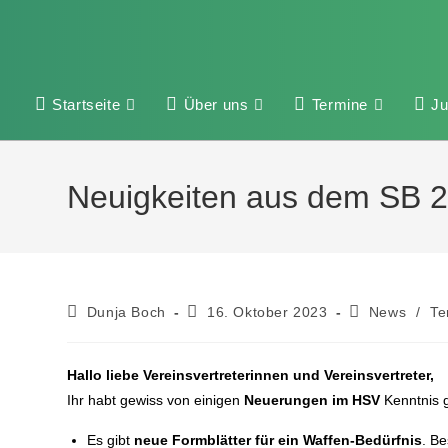
Startseite
Über uns
Termine
J
Neuigkeiten aus dem SB 
Dunja Boch
16. Oktober 2023
News
/
Te
Hallo liebe Vereinsvertreterinnen und Vereinsvertreter,
Ihr habt gewiss von einigen
Neuerungen im HSV
Kenntnis 
Es gibt
neue Formblätter für ein Waffen-Bedürfnis
. B