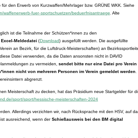
ere für den Erwerb von Kurzwaffen/Mehrlager bzw. GRÜNE WKK. Siehe
en/waffenerwerb-fuer-sportschuetzen/beduerfnisantraege
. Alte
lich ist die Teilnahme der Schützen*innen zu den
 Excel-Meldedatei
(
Download
) ausgefüllt werden. Die ausgefüllte
ein an Bezirk, für die Luftdruck-Meisterschaften) an Bezirkssportleit
 diese Datei verwenden, da die Daten ansonsten nicht in DAVID
elanmeldungen zu vermeiden,
sendet bitte nur eine Datei pro Verein
en*innen nicht von mehreren Personen im Verein gemeldet werden
.
vereinsintern abgrenzt.
en Meisterschaft zu decken, hat das Präsidium neue Startgelder für d
nd.de/sport/sport/hessische-meisterschaften-2024
en. Allerdings verzichten wir, nach Rücksprache mit den HSV, auf da
ist ausreichend, wenn der
Schießausweis bei den BM digital