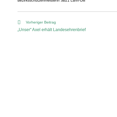
Bezirksschützenmeisterin SB21 Lahn-Dill
Vorheriger Beitrag
„Unser“ Axel erhält Landesehrenbrief