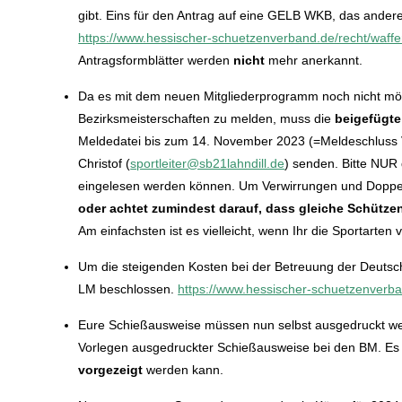
gibt. Eins für den Antrag auf eine GELB WKB, das and
https://www.hessischer-schuetzenverband.de/recht/waff
Antragsformblätter werden
nicht
mehr anerkannt.
Da es mit dem neuen Mitgliederprogramm noch nicht mög
Bezirksmeisterschaften zu melden, muss die
beigefügte
Meldedatei bis zum 14. November 2023 (=Meldeschluss Ver
Christof (
sportleiter@sb21lahndill.de
) senden. Bitte NUR
eingelesen werden können. Um Verwirrungen und Dopp
oder achtet zumindest darauf, dass gleiche Schütz
Am einfachsten ist es vielleicht, wenn Ihr die Sportarten 
Um die steigenden Kosten bei der Betreuung der Deutsch
LM beschlossen.
https://www.hessischer-schuetzenverba
Eure Schießausweise müssen nun selbst ausgedruckt werd
Vorlegen ausgedruckter Schießausweise bei den BM. Es 
vorgezeigt
werden kann.