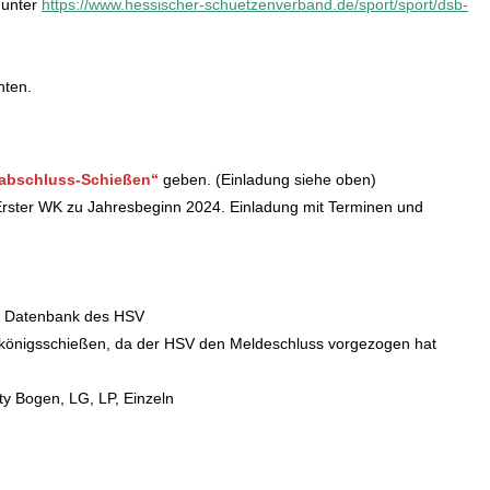
 unter
https://www.hessischer-schuetzenverband.de/sport/sport/dsb-
hten.
sabschluss-Schießen“
geben. (Einladung siehe oben)
Erster WK zu Jahresbeginn 2024. Einladung mit Terminen und
ie Datenbank des HSV
kskönigsschießen, da der HSV den Meldeschluss vorgezogen hat
y Bogen, LG, LP, Einzeln