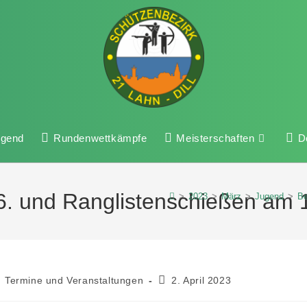
ugend
Rundenwettkämpfe
Meisterschaften
D
6. und Ranglistenschießen am 
>
2023
>
März
>
Jugend
>
Be
Termine und Veranstaltungen
2. April 2023