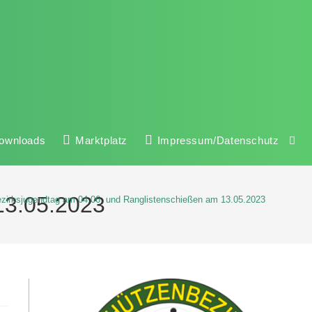
ownloads
Marktplatz
Impressum/Datenschutz
13.05.2023
zirksjugendtag am 04.06. und Ranglistenschießen am 13.05.2023