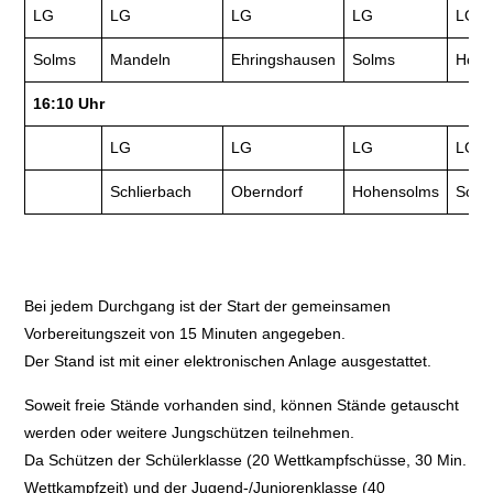
LG
LG
LG
LG
LG
Solms
Mandeln
Ehringshausen
Solms
Hohe
16:10 Uhr
LG
LG
LG
LG
Schlierbach
Oberndorf
Hohensolms
Schl
Bei jedem Durchgang ist der Start der gemeinsamen
Vorbereitungszeit von 15 Minuten angegeben.
Der Stand ist mit einer elektronischen Anlage ausgestattet.
Soweit freie Stände vorhanden sind, können Stände getauscht
werden oder weitere Jungschützen teilnehmen.
Da Schützen der Schülerklasse (20 Wettkampfschüsse, 30 Min.
Wettkampfzeit) und der Jugend-/Juniorenklasse (40