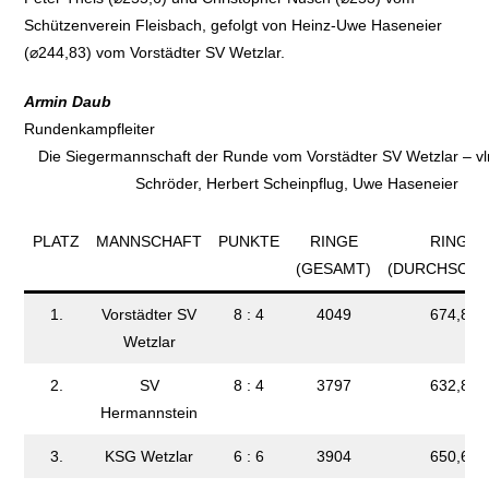
Schützenverein Fleisbach, gefolgt von Heinz-Uwe Haseneier
(⌀244,83) vom Vorstädter SV Wetzlar.
Armin Daub
Rundenkampfleiter
Die Siegermannschaft der Runde vom Vorstädter SV Wetzlar – vln
Schröder, Herbert Scheinpflug, Uwe Haseneier
PLATZ
MANNSCHAFT
PUNKTE
RINGE
RINGE
(GESAMT)
(DURCHSCHN
1.
Vorstädter SV
8 : 4
4049
674,83
Wetzlar
2.
SV
8 : 4
3797
632,83
Hermannstein
3.
KSG Wetzlar
6 : 6
3904
650,67